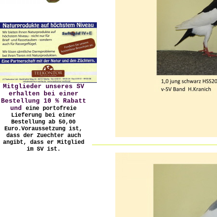
Mitglieder unseres SV
erhalten bei einer
Bestellung 10 % Rabatt
und
eine portofreie
Lieferung bei einer
Bestellung ab 50,00
Euro.
Voraussetzung ist,
dass der Zuechter auch
angibt, dass er Mitglied
im SV ist.