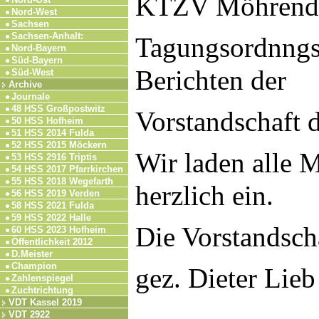
KTZV Möhrend
Nord-West
Sachsen
Sachsen-Anhalt:
Tagungsordnngs
Nord-Bayern
Süd-Bayern
Berichten der
Süd-West
Archive
Journale
48 HSS Großpostwitz
Vorstandschaft 
50 HSS Hofheim
51 HSS 2014 Fulda
52 HSS 2015 Möckern
Wir laden alle M
53 HSS 2916 Triptis
54 HSS 2017 Pfarrkirchen
55 HSS 2018 Wegefarth
herzlich ein.
56 HSS 2019 Verden
58 HSS 2021 Fulda
59 HSS 2022 Halle
Die Vorstandsch
60 HSS 2023 Hofheim
Öffentlichkeit 2012
D.Meister
Champion
gez. Dieter Lieb
Zahlenspiegel
Zuchtrichtung
VDT Kassel 2019
VDT 2922