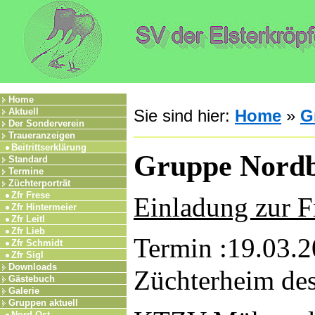
Home
Aktuell
Sie sind hier:
Home
»
G
Der Sonderverein
Traueranzeigen
Beitrittserklärung
Gruppe Nord
Standard
Termine
Züchterporträt
Zfr Frese
Einladung zur 
Zfr Hintermeier
Zfr Leitl
Zfr Lieb
Termin :19.03.
Zfr Schmidt
Zfr Sigl
Downloads
Züchterheim de
Gästebuch
Galerie
Gruppen aktuell
Nord-Ost