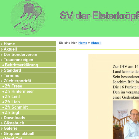
Sie sind hier:
Home
»
Aktuell
Home
Aktuell
Der Sonderverein
Traueranzeigen
Beitrittserklärung
Standard
Termine
Züchterporträt
Zfr Frese
Zfr Hintermeier
Zfr Leitl
Zfr Lieb
Zfr Schmidt
Zfr Sigl
Downloads
Gästebuch
Galerie
Gruppen aktuell
Nord-Ost