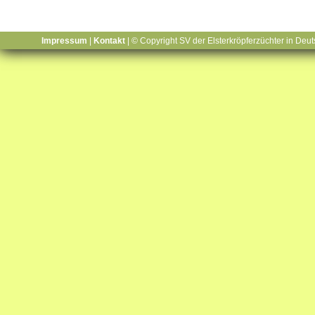
Impressum
|
Kontakt
| © Copyright SV der Elsterkröpferzüchter in Deut