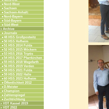
Nord-West
Sachsen
Sachsen-Anhalt:
Nord-Bayern
Süd-Bayern
Süd-West
Archive
Journale
48 HSS Großpostwitz
50 HSS Hofheim
51 HSS 2014 Fulda
52 HSS 2015 Möckern
53 HSS 2916 Triptis
54 HSS 2017 Pfarrkirchen
55 HSS 2018 Wegefarth
56 HSS 2019 Verden
58 HSS 2021 Fulda
59 HSS 2022 Halle
60 HSS 2023 Hofheim
Öffentlichkeit 2012
D.Meister
Champion
Zahlenspiegel
Zuchtrichtung
VDT Kassel 2019
VDT 2922